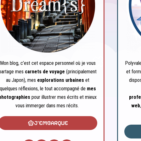
Mon blog, c’est cet espace personnel où je vous
Polyval
partage mes
carnets de voyage
(principalement
et form
au Japon), mes
explorations urbaines
et
dispo
quelques réflexions, le tout accompagné de
mes
photographies
pour illustrer mes écrits et mieux
profe
vous immerger dans mes récits.
web
J'EMBARQUE