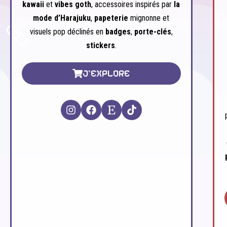
kawaii
et
vibes goth
, accessoires inspirés par
la
mode d’Harajuku
,
papeterie
mignonne et
visuels pop déclinés en
badges
,
porte-clés
,
stickers
.
J'EXPLORE